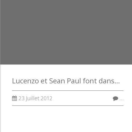
Lucenzo et Sean Paul font danser les vacanciers avec Wine it up
23 Juillet 2012
…