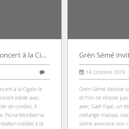
Fiona Monbet en concert à la Cigale le 30/10
…
14 Octobre 2019
ert à la Cigale le
Grèn Sémé dévoile s
ncert inédit avec
et l'on ne résiste pas
ble de cordes. A
avec Gaël Faye, un titr
e. Fiona Monbet va
mélange maloya, slam
réation inédite à la
Sémé annonce son n