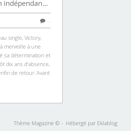
Nâdiya assume son indépendance avec Victory
…
u single, Victory,
à merveille à une
é sa détermination et
ôt dix ans d'absence,
nfin de retour. Avant
Thème Magazine © - Hébergé par
Eklablog