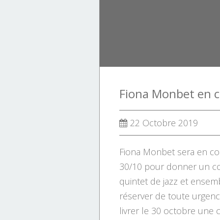
maloya
poussiere
slam
world
22 Octobre 2019
Fiona Monbet sera en conc
30/10 pour donner un co
quintet de jazz et ensem
réserver de toute urgenc
livrer le 30 octobre une c