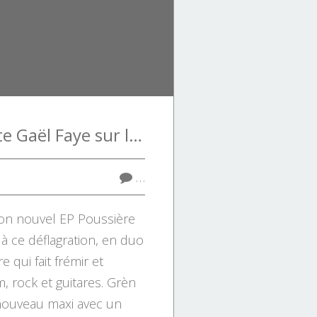
Grèn Sémé invite Gaël Faye sur le clip de Poussière
…
on nouvel EP Poussière
 à ce déflagration, en duo
e qui fait frémir et
, rock et guitares. Grèn
ouveau maxi avec un