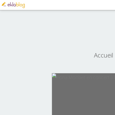
Accueil
afrique
clip
gael faye
gren sémé