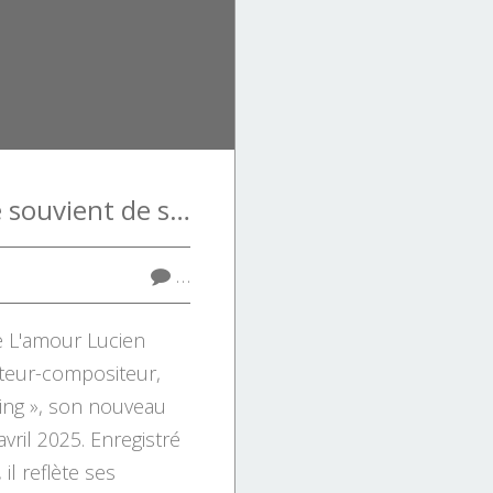
Lucien Chéenne se souvient de son père avec Derrière L'amour
…
e L'amour Lucien
teur-compositeur,
ing », son nouveau
vril 2025. Enregistré
il reflète ses