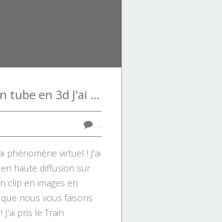
Allen B s'offre un tube en 3d J'ai pris le train
…
i phénomène virtuel ! J'ai
e en haute diffusion sur
un clip en images en
i que nous vous faisons
J'ai pris le Train