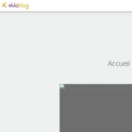
Accueil
3d
allen b
animation
canada