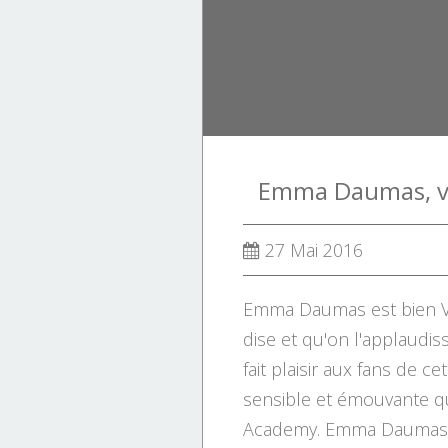
clip
j'ai pris le train
nouveau départ
tube
Emma Daumas, viv
27 Mai 2016
Emma Daumas est bien Vi
dise et qu'on l'applaudis
fait plaisir aux fans de c
sensible et émouvante qu
Academy. Emma Daumas 