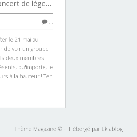
Ten Years After, concert de légende le 21 mai au Trianon à Paris
…
ter le 21 mai au
ion de voir un groupe
uls deux membres
ésents, qu'importe, le
urs à la hauteur ! Ten
Thème Magazine © - Hébergé par
Eklablog