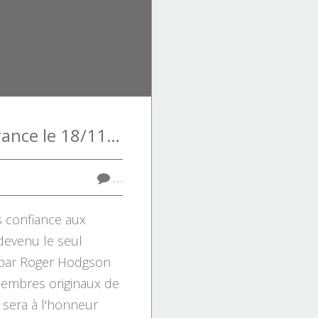
Logicaltramp en France le 18/11 pour un hommage à Supertramp
…
s confiance aux
 devenu le seul
n par Roger Hodgson
membres originaux de
sera à l'honneur