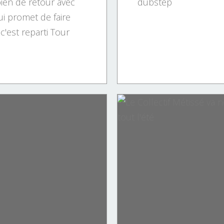
bien de retour avec
dubstep
ui promet de faire
c'est reparti Tour