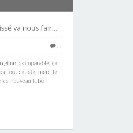
Le Collectif Métissé va nous faire danser la Z dance tout l'été
…
on gimmick imparable, ça
partout cet été, merci le
r ce nouveau tube !