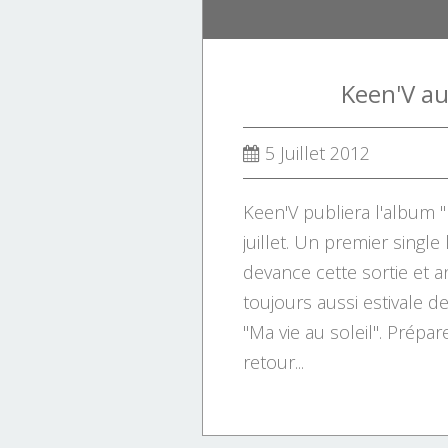
métissé
Keen'V au 
5 Juillet 2012
Keen'V publiera l'album "L
juillet. Un premier single 
devance cette sortie et a
toujours aussi estivale d
"Ma vie au soleil". Prépar
retour...