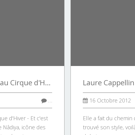
Nâdiya en concert au Cirque d'Hiver à Paris - Et c'est reparti Tour
…
16 Octobre 2012
ue d'Hiver - Et c'est
Elle a fait du chemin 
e Nâdiya, icône des
trouvé son style, vo