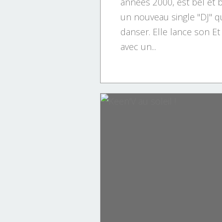
années 2000, est bel et 
un nouveau single "DJ" q
danser. Elle lance son Et 
avec un...
buzz
clip
club
collectif
dance
dj
été