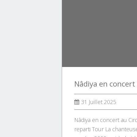
clip
club
dj
dubstep
laure
live
31 Juillet 2025
Nâdiya en concert au Cirq
reparti Tour La chanteus