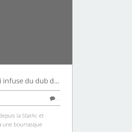
Laure Cappellini infuse du dub dans la musique des clubs
…
depuis la StarAc et
ilà une bourrasque