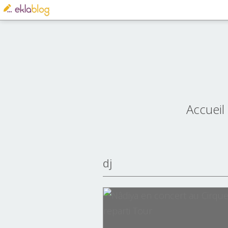
Accueil
dj
buzz
cappellini