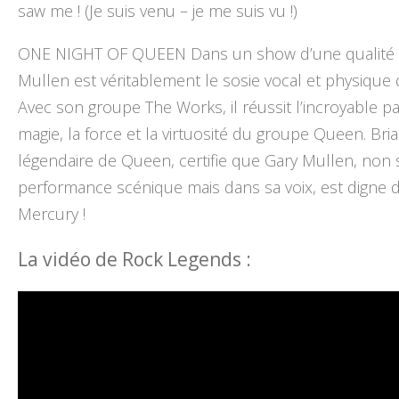
saw me ! (Je suis venu – je me suis vu !)
ONE NIGHT OF QUEEN Dans un show d’une qualité ex
Mullen est véritablement le sosie vocal et physique
Avec son groupe The Works, il réussit l’incroyable pa
magie, la force et la virtuosité du groupe Queen. Bria
légendaire de Queen, certifie que Gary Mullen, non
performance scénique mais dans sa voix, est digne de
Mercury !
La vidéo de Rock Legends :