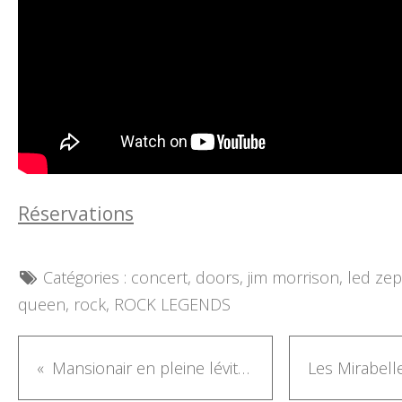
Réservations
Catégories :
concert
,
doors
,
jim morrison
,
led zep
queen
,
rock
,
ROCK LEGENDS
Mansionair en pleine lévitation avec Falling