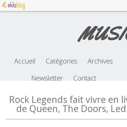
MUSI
Accueil
Catégories
Archives
Newsletter
musique (96)
concert (38)
album (70)
clip (100)
pop (32)
Contact
2026
2025
2024
2023
2022
2021
2020
2019
2018
2017
2016
2015
2014
2013
2012
Rock Legends fait vivre en l
de Queen, The Doors, Led