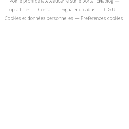
Voir le profil de
lateteaucarre
sur le portail Eklablog
Top articles
Contact
Signaler un abus
C.G.U.
Cookies et données personnelles
Préférences cookies