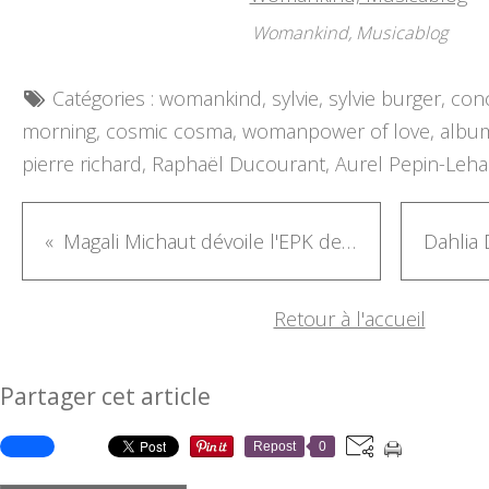
Womankind, Musicablog
Catégories :
womankind
,
sylvie
,
sylvie burger
,
con
morning
,
cosmic cosma
,
womanpower of love
,
albu
pierre richard
,
Raphaël Ducourant
,
Aurel Pepin-Leha
Magali Michaut dévoile l'EPK de son EP La Bulle et un concert parisien le 25/05/2025
Retour à l'accueil
Partager cet article
Repost
0