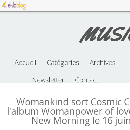
MUSI
Accueil
Catégories
Archives
Newsletter
musique (96)
concert (38)
album (70)
clip (100)
pop (32)
Contact
2026
2025
2024
2023
2022
2021
2020
2019
2018
2017
2016
2015
2014
2013
2012
Womankind sort Cosmic C
l'album Womanpower of love
New Morning le 16 jui