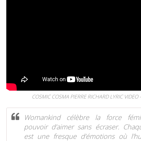
COSMIC COSMA PIERRE RICHARD LYRIC VIDEO 
Womankind célèbre la force fémi
pouvoir d’aimer sans écraser. Cha
est une fresque d’émotions où l’h